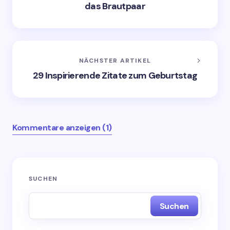
das Brautpaar
NÄCHSTER ARTIKEL
29 Inspirierende Zitate zum Geburtstag
Kommentare anzeigen (1)
Deine E-Mail-Adresse wird nicht veröffentlicht.
SUCHEN
Erforderliche Felder sind mit
*
markiert
Suchen
Name *