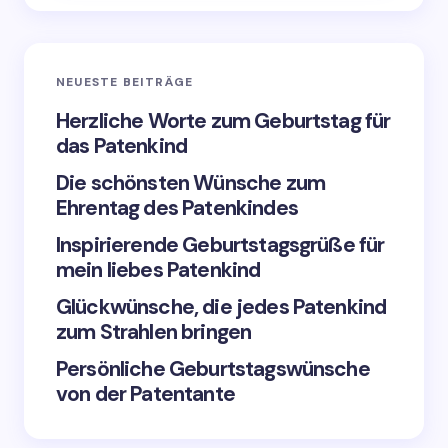
E-Mail *
NEUESTE BEITRÄGE
Ihr Kommentar *
Herzliche Worte zum Geburtstag für
das Patenkind
Die schönsten Wünsche zum
Ehrentag des Patenkindes
Inspirierende Geburtstagsgrüße für
Speichern Sie meinen Namen und meine E-Mail
mein liebes Patenkind
Adresse in diesem Browser, wenn Sie das
nächste Mal einen Kommentar abgeben.
Glückwünsche, die jedes Patenkind
zum Strahlen bringen
Kommentar senden
Persönliche Geburtstagswünsche
von der Patentante