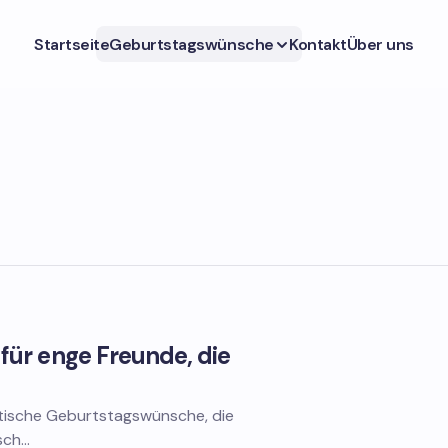
Startseite
Geburtstagswünsche
Kontakt
Über uns
ür enge Freunde, die
ntische Geburtstagswünsche, die
sch…